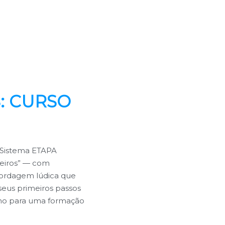
: CURSO
o Sistema ETAPA
teiros” — com
bordagem lúdica que
 seus primeiros passos
nho para uma formação