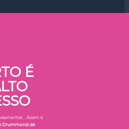
TO É
LTO
ESSO
undamental… Assim é
os Drummond de