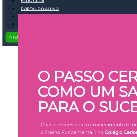
BLOG CCDA
PORTAL DO ALUNO
FALE CONOSCO
(11) 4043-0461
INTENÇÃO DE MATRÍCULA
O PASSO CER
COMO UM SA
PARA O SUC
Criar alicerces para o conhecimento é f
o Ensino Fundamental I no
Colégio Carl