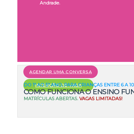
Andrade.
AGENDAR UMA CONVERSA
DO 1º AO 5º ANO, PARA CRIANÇAS ENTRE 6 A 1
INTENÇÃO DE VAGA
COMO FUNCIONA O ENSINO FU
MATRÍCULAS ABERTAS.
VAGAS LIMITADAS!